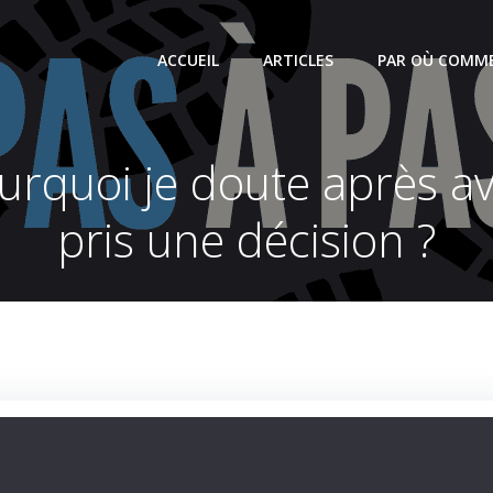
ACCUEIL
ARTICLES
PAR OÙ COMME
urquoi je doute après av
pris une décision ?