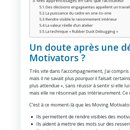
Mes apprentissages en tant que facilitateur
Des décisions engageantes appellent un travail
La puissance du cadre en one-to-one
Rendre visible le raisonnement intérieur
La valeur réelle d’un atelier
La technique « Rubber Duck Debugging »
Un doute après une dé
Motivators ?
Très vite dans l’accompagnement, j’ai compris q
mais il ne savait plus
pourquoi
il faisait certai
plus attendue », sans réussir à sentir si elle l
mais elle ne résonnait pas intérieurement. Ce do
C’est à ce moment-là que les Moving Motivator
Ils permettent de rendre visibles des motiva
Ils aident à mettre des mots sur des ressent