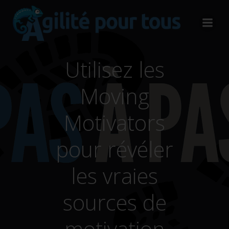
Aller
au
contenu
Utilisez les
Moving
Motivators
pour révéler
les vraies
sources de