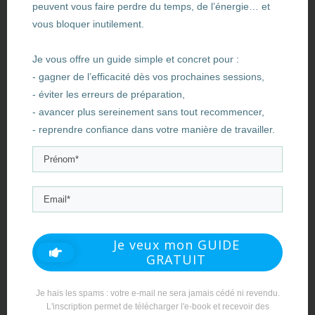
peuvent vous faire perdre du temps, de l’énergie… et
Analyse et actions
vous bloquer inutilement.
Tirez des enseignements concrets et identifie les
ajustements possibles : autonomie, feedback,
Je vous offre un guide simple et concret pour :
accompagnement, rôle, formations, etc.
- gagner de l’efficacité dès vos prochaines sessions,
Que révèlent vos propres
- éviter les erreurs de préparation,
- avancer plus sereinement sans tout recommencer,
moteurs ?
- reprendre confiance dans votre manière de travailler.
Pour aller plus loin, voici un exercice à réaliser vous-
même afin de vous entrainer : faites votre propre
session Moving Motivators
Téléchargez ou imprimez les cartes
Moving
Motivators ici
(carte en français).
Je veux mon GUIDE
Classez-les en fonction de ce qui est important
GRATUIT
pour vous aujourd’hui.
Pensez à un changement récent dans votre vie
Je hais les spams : votre e-mail ne sera jamais cédé ni revendu.
professionnelle.
L'inscription permet de télécharger l'e-book et recevoir des