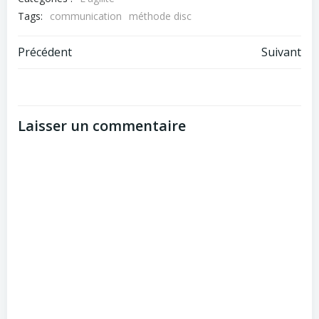
Tags:
communication
méthode disc
Post
Post
Précédent
Suivant
navigation
navigation
Laisser un commentaire